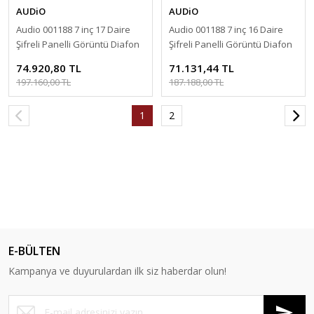
AUDiO
AUDiO
Audio 001188 7 inç 17 Daire
Audio 001188 7 inç 16 Daire
Şifreli Panelli Görüntü Diafon
Şifreli Panelli Görüntü Diafon
Paketi
Paketi
74.920,80 TL
71.131,44 TL
197.160,00 TL
187.188,00 TL
1
2
E-BÜLTEN
Kampanya ve duyurulardan ilk siz haberdar olun!