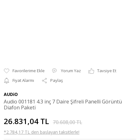
Yorum Yaz
Tavsiye Et
Fiyat Alarmı
Paylaş
AUDiO
Audio 001181 4.3 inç 7 Daire Şifreli Panelli Görüntü
Diafon Paketi
26.831,04 TL
70.608,00 TL
*2.784,17 TL den başlayan taksitlerle!