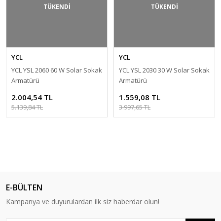
TÜKENDİ
TÜKENDİ
YCL
YCL
YCL YSL 2060 60 W Solar Sokak
YCL YSL 2030 30 W Solar Sokak
Armatürü
Armatürü
2.004,54 TL
1.559,08 TL
5.139,84 TL
3.997,65 TL
E-BÜLTEN
Kampanya ve duyurulardan ilk siz haberdar olun!