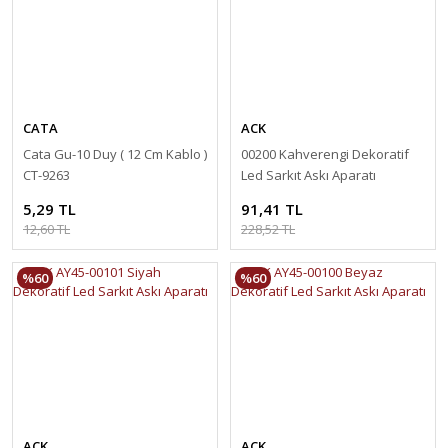
CATA
ACK
Cata Gu-10 Duy ( 12 Cm Kablo )
00200 Kahverengi Dekoratif
CT-9263
Led Sarkıt Askı Aparatı
5,29 TL
91,41 TL
12,60 TL
228,52 TL
%60
%60
ACK
ACK