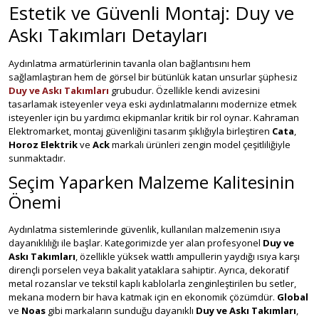
Estetik ve Güvenli Montaj: Duy ve
Askı Takımları Detayları
Aydınlatma armatürlerinin tavanla olan bağlantısını hem
sağlamlaştıran hem de görsel bir bütünlük katan unsurlar şüphesiz
Duy ve Askı Takımları
grubudur. Özellikle kendi avizesini
tasarlamak isteyenler veya eski aydınlatmalarını modernize etmek
isteyenler için bu yardımcı ekipmanlar kritik bir rol oynar. Kahraman
Elektromarket, montaj güvenliğini tasarım şıklığıyla birleştiren
Cata
,
Horoz Elektrik
ve
Ack
markalı ürünleri zengin model çeşitliliğiyle
sunmaktadır.
Seçim Yaparken Malzeme Kalitesinin
Önemi
Aydınlatma sistemlerinde güvenlik, kullanılan malzemenin ısıya
dayanıklılığı ile başlar. Kategorimizde yer alan profesyonel
Duy ve
Askı Takımları
, özellikle yüksek wattlı ampullerin yaydığı ısıya karşı
dirençli porselen veya bakalit yataklara sahiptir. Ayrıca, dekoratif
metal rozanslar ve tekstil kaplı kablolarla zenginleştirilen bu setler,
mekana modern bir hava katmak için en ekonomik çözümdür.
Global
ve
Noas
gibi markaların sunduğu dayanıklı
Duy ve Askı Takımları
,