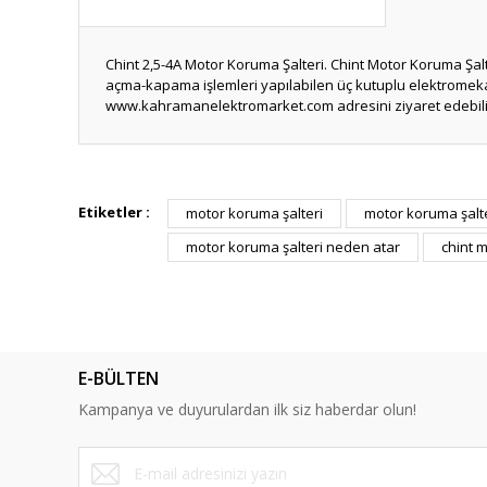
Chint 2,5-4A Motor Koruma Şalteri. Chint Motor Koruma Şa
açma-kapama işlemleri yapılabilen üç kutuplu elektromekani
www.kahramanelektromarket.com adresini ziyaret edebili
Bu ürünün fiyat bilgisi, resim, ürün açıklamalarında ve diğ
Görüş ve önerileriniz için teşekkür ederiz.
Etiketler :
motor koruma şalteri
motor koruma şalte
motor koruma şalteri neden atar
chint 
Ürün resmi kalitesiz, bozuk veya görüntülenemiyor.
Ürün açıklamasında eksik bilgiler bulunuyor.
Ürün bilgilerinde hatalar bulunuyor.
Ürün fiyatı diğer sitelerden daha pahalı.
E-BÜLTEN
Bu ürüne benzer farklı alternatifler olmalı.
Kampanya ve duyurulardan ilk siz haberdar olun!