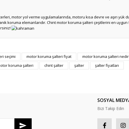
lterleri, motor yol verme uygulamalarında, motoru kısa devre ve aşırı yük
k koruma elemanlarıdır. Chint motor koruma şalteri çeşitlerini en uygun fi
rsiniz!
er konularda yetersiz gördüğünüz noktaları öneri formunu kullanarak tarafım
ri seçimi
motor koruma şalteri fiyat
motor koruma şalteri nedir
Bu ürüne ilk yorumu siz yapın!
motor koruma şalteri
chint şalter
şalter
şalter fiyatları
Yorum Yaz
SOSYAL MEDY
Bizi Takip Edin