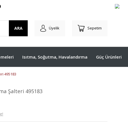
O
ARA
Üyelik
Sepetim
meleri
Isıtma, Soğutma, Havalandırma
Güç Ürünleri
eri 495183
ma Şalteri 495183
e!