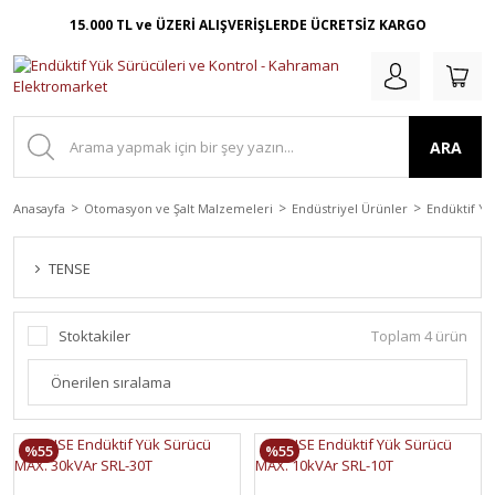
15.000 TL ve ÜZERİ ALIŞVERİŞLERDE ÜCRETSİZ KARGO
ARA
Anasayfa
Otomasyon ve Şalt Malzemeleri
Endüstriyel Ürünler
Endüktif Yü
TENSE
Stoktakiler
Toplam 4 ürün
%55
%55