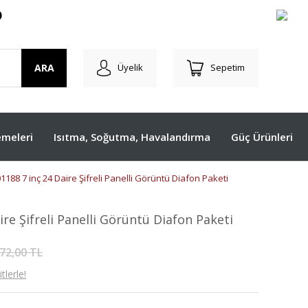
O
ARA
Üyelik
Sepetim
meleri
Isıtma, Soğutma, Havalandırma
Güç Ürünleri
1188 7 inç 24 Daire Şifreli Panelli Görüntü Diafon Paketi
re Şifreli Panelli Görüntü Diafon Paketi
72,00 TL
lerle!