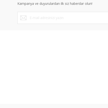
Kampanya ve duyurulardan ilk siz haberdar olun!
ÜYELİK
SAYFALA
Yeni Üyelik
Mesafeli Sa
Üye Girişi
Gizlilik ve 
Şifremi Unuttum
İptal İade K
İletişim Formu
Kişisel Veril
Havale Bildirim Formu
Blog
Kargo Takibi
İletişim