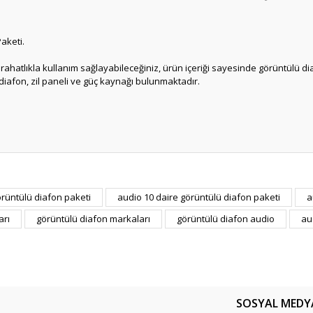
aketi.
ahatlıkla kullanım sağlayabileceğiniz, ürün içeriği sayesinde görüntülü diafon
 diafon, zil paneli ve güç kaynağı bulunmaktadır.
er konularda yetersiz gördüğünüz noktaları öneri formunu kullanarak tarafım
örüntülü diafon paketi
audio 10 daire görüntülü diafon paketi
a
Bu ürüne ilk yorumu siz yapın!
arı
görüntülü diafon markaları
görüntülü diafon audio
au
Yorum Yaz
SOSYAL MEDY