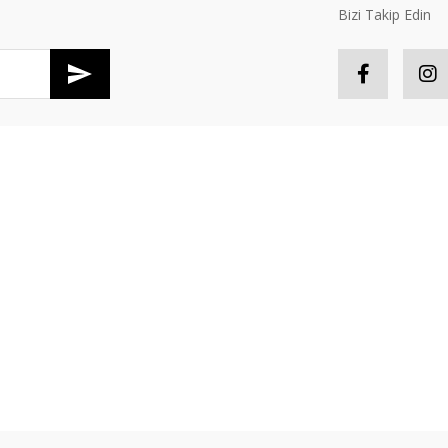
Bizi Takip Edin
Gönder
R
HESABIM
tış Sözleşmesi
Hesabım
S
Güvenlik
Sipariş Takip
P
oşullari
Favorileriniz
İ
er Politikası
Sepetiniz
Y