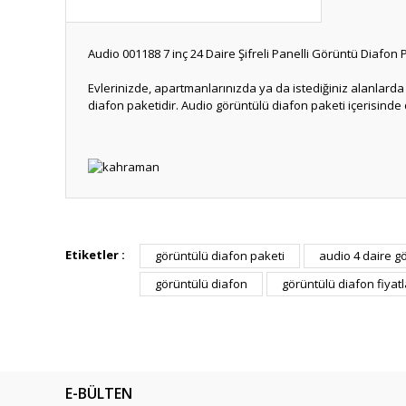
Audio 001188 7 inç 24 Daire Şifreli Panelli Görüntü Diafon P
Evlerinizde, apartmanlarınızda ya da istediğiniz alanlarda r
diafon paketidir. Audio görüntülü diafon paketi içerisinde
Bu ürünün fiyat bilgisi, resim, ürün açıklamalarında ve diğ
Görüş ve önerileriniz için teşekkür ederiz.
Etiketler :
görüntülü diafon paketi
audio 4 daire g
görüntülü diafon
görüntülü diafon fiyatl
Ürün resmi kalitesiz, bozuk veya görüntülenemiyor.
Ürün açıklamasında eksik bilgiler bulunuyor.
Ürün bilgilerinde hatalar bulunuyor.
Ürün fiyatı diğer sitelerden daha pahalı.
E-BÜLTEN
Bu ürüne benzer farklı alternatifler olmalı.