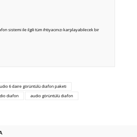
 sistemi ile ilgili tüm ihtiyacınızı karşılayabilecek bir
ıza iletebilirsiniz.
udio 6 daire görüntülü diafon paketi
dio diafon
audio görüntülü diafon
A