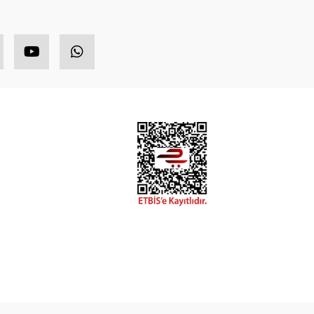
HIZLI MENÜ
ETBİS
ponsor Ürünler
opüler Ürünler
ndirimli Ürünler
eni Ürünler