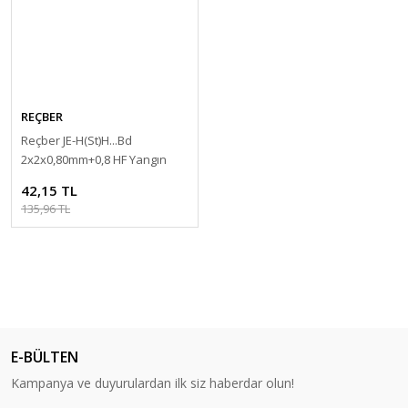
REÇBER
Reçber JE-H(St)H...Bd
2x2x0,80mm+0,8 HF Yangın
Alarm Kablosu 121098
42,15 TL
135,96 TL
E-BÜLTEN
Kampanya ve duyurulardan ilk siz haberdar olun!