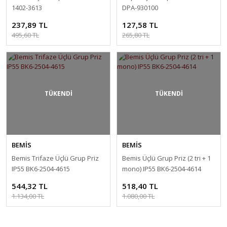
1402-3613
DPA-930100
237,89 TL
127,58 TL
495,60 TL
265,80 TL
TÜKENDİ
TÜKENDİ
BEMİS
BEMİS
Bemis Trifaze Üçlü Grup Priz
Bemis Üçlü Grup Priz (2 tri + 1
IP55 BK6-2504-4615
mono) IP55 BK6-2504-4614
544,32 TL
518,40 TL
1.134,00 TL
1.080,00 TL