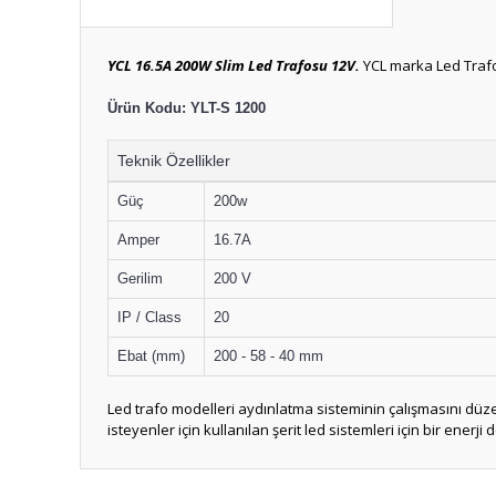
YCL 16.5A 200W Slim Led Trafosu 12V.
YCL marka Led Trafo
Ürün Kodu:
YLT-S 1200
Teknik Özellikler
Güç
200w
Amper
16.7A
Gerilim
200 V
IP / Class
20
Ebat (mm)
200 - 58 - 40 mm
Led trafo modelleri aydınlatma sisteminin çalışmasını düz
isteyenler için kullanılan şerit led sistemleri için bir enerji