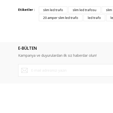
Bu ürünün fiyat bilgisi, resim, ürün açıklamalarında ve diğ
Görüş ve önerileriniz için teşekkür ederiz.
Etiketler :
slim led trafo
slim led trafosu
slim
20 amper slim led trafo
led trafo
l
Ürün resmi kalitesiz, bozuk veya görüntülenemiyor.
Ürün açıklamasında eksik bilgiler bulunuyor.
Ürün bilgilerinde hatalar bulunuyor.
Ürün fiyatı diğer sitelerden daha pahalı.
E-BÜLTEN
Bu ürüne benzer farklı alternatifler olmalı.
Kampanya ve duyurulardan ilk siz haberdar olun!
ÜYELİK
SAYFALA
Yeni Üyelik
Mesafeli Sa
Üye Girişi
Gizlilik ve 