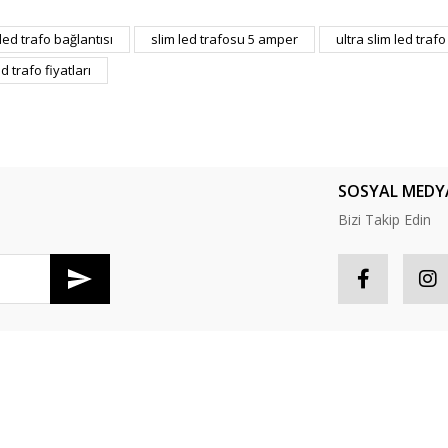
er konularda yetersiz gördüğünüz noktaları öneri formunu kullanarak tarafım
 led trafo bağlantısı
slim led trafosu 5 amper
ultra slim led trafo
Bu ürüne ilk yorumu siz yapın!
ed trafo fiyatları
Yorum Yaz
SOSYAL MEDY
Bizi Takip Edin
Gönder
R
HESABIM
tış Sözleşmesi
Hesabım
S
Güvenlik
Sipariş Takip
P