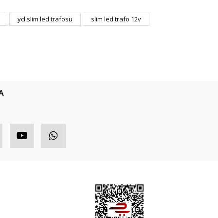
ıza iletebilirsiniz.
ycl slim led trafosu
slim led trafo 12v
A
HIZLI MENÜ
ETBİS
ponsor Ürünler
opüler Ürünler