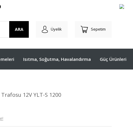
O
ARA
Üyelik
Sepetim
meleri
Isıtma, Soğutma, Havalandırma
Güç Ürünleri
 Trafosu 12V YLT-S 1200
e!