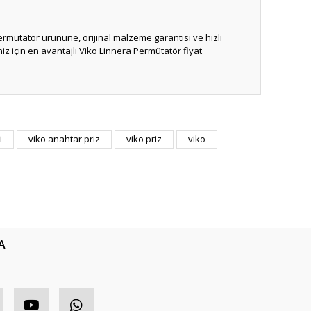
ı
ermütatör ürününe, orijinal malzeme garantisi ve hızlı
niz için en avantajlı Viko Linnera Permütatör fiyat
ıza iletebilirsiniz.
i
viko anahtar priz
viko priz
viko
A