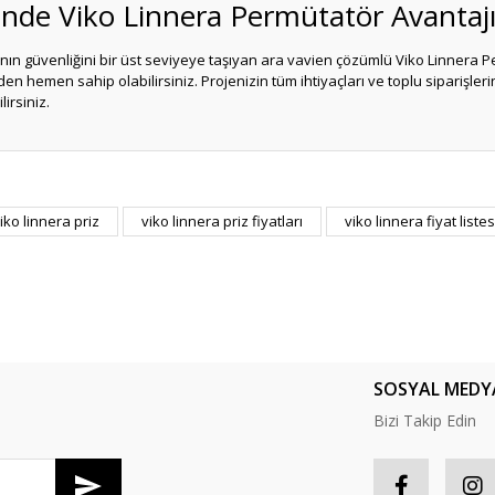
inde Viko Linnera Permütatör Avantaj
nın güvenliğini bir üst seviyeye taşıyan ara vavien çözümlü Viko Linnera P
en hemen sahip olabilirsiniz. Projenizin tüm ihtiyaçları ve toplu siparişleri
irsiniz.
er konularda yetersiz gördüğünüz noktaları öneri formunu kullanarak tarafım
iko linnera priz
viko linnera priz fiyatları
viko linnera fiyat listes
Bu ürüne ilk yorumu siz yapın!
Yorum Yaz
SOSYAL MEDY
Bizi Takip Edin