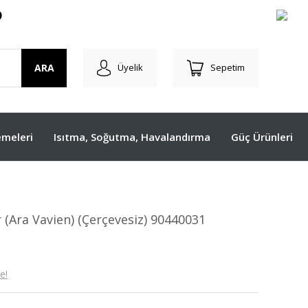
O
ARA
Üyelik
Sepetim
meleri
Isıtma, Soğutma, Havalandırma
Güç Ürünleri
(Ara Vavien) (Çerçevesiz) 90440031
e!