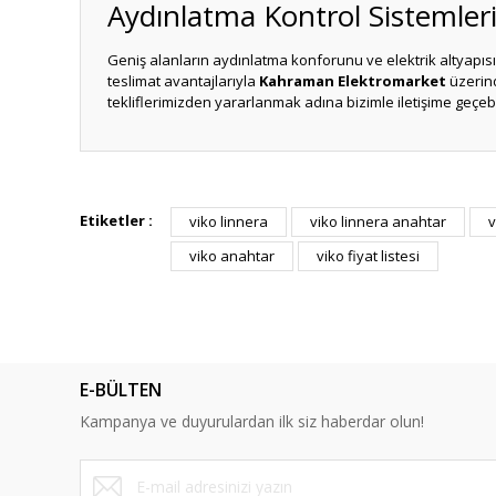
Aydınlatma Kontrol Sistemler
Geniş alanların aydınlatma konforunu ve elektrik altyapısı
teslimat avantajlarıyla
Kahraman Elektromarket
üzerind
tekliflerimizden yararlanmak adına bizimle iletişime geçebil
Bu ürünün fiyat bilgisi, resim, ürün açıklamalarında ve diğ
Görüş ve önerileriniz için teşekkür ederiz.
Etiketler :
viko linnera
viko linnera anahtar
v
viko anahtar
viko fiyat listesi
Ürün resmi kalitesiz, bozuk veya görüntülenemiyor.
Ürün açıklamasında eksik bilgiler bulunuyor.
Ürün bilgilerinde hatalar bulunuyor.
Ürün fiyatı diğer sitelerden daha pahalı.
E-BÜLTEN
Bu ürüne benzer farklı alternatifler olmalı.
Kampanya ve duyurulardan ilk siz haberdar olun!