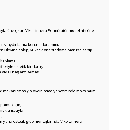
mıyla öne çıkan Viko Linnera Permütatör modelinin öne
erisi aydınlatma kontrol donanımı.
vien işlevine sahip, yüksek anahtarlama ömrüne sahip
ş kaplama.
eriyle estetik bir duruş.
e vidalı bağlantı şeması.
nahtar mekanizmasıyla aydınlatma yönetiminde maksimum
apatmak için,
tmek amacıyla,
n,
yan yana estetik grup montajlarında Viko Linnera