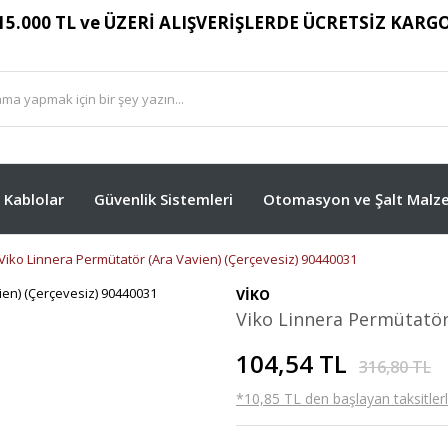
15.000 TL ve ÜZERİ ALIŞVERİŞLERDE ÜCRETSİZ KARG
Kablolar
Güvenlik Sistemleri
Otomasyon ve Şalt Malze
Viko Linnera Permütatör (Ara Vavien) (Çerçevesiz) 90440031
VİKO
Viko Linnera Permütatör 
104,54 TL
316,80 TL
*10,85 TL den başlayan taksitlerl