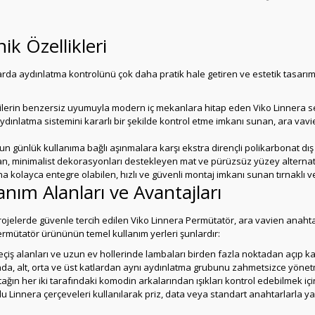
k Özellikleri
arda aydınlatma kontrolünü çok daha pratik hale getiren ve estetik tasarı
izgilerin benzersiz uyumuyla modern iç mekanlara hitap eden Viko Linnera s
ydınlatma sistemini kararlı bir şekilde kontrol etme imkanı sunan, ara va
un günlük kullanıma bağlı aşınmalara karşı ekstra dirençli polikarbonat dı
, minimalist dekorasyonları destekleyen mat ve pürüzsüz yüzey alternatifl
na kolayca entegre olabilen, hızlı ve güvenli montaj imkanı sunan tırnaklı v
nım Alanları ve Avantajları
 projelerde güvenle tercih edilen Viko Linnera Permütatör, ara vavien a
Permütatör ürününün temel kullanım yerleri şunlardır:
eçiş alanları ve uzun ev hollerinde lambaları birden fazla noktadan açıp k
da, alt, orta ve üst katlardan aynı aydınlatma grubunu zahmetsizce yöne
ın her iki tarafındaki komodin arkalarından ışıkları kontrol edebilmek içi
oklu Linnera çerçeveleri kullanılarak priz, data veya standart anahtarlarla 