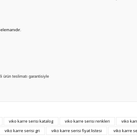
 elemanıdır.
li ürün teslimatı garantisiyle
er konularda yetersiz gördüğünüz noktaları öneri formunu kullanarak tarafım
viko karre serisi katalog
viko karre serisi renkleri
viko kar
Bu ürüne ilk yorumu siz yapın!
viko karre serisi gri
viko karre serisi fiyat listesi
viko karre s