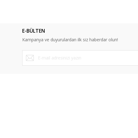
Ürün açıklamasında eksik bilgiler bulunuyor.
Ürün bilgilerinde hatalar bulunuyor.
Ürün fiyatı diğer sitelerden daha pahalı.
E-BÜLTEN
Bu ürüne benzer farklı alternatifler olmalı.
Kampanya ve duyurulardan ilk siz haberdar olun!
ÜYELİK
SAYFALA
Yeni Üyelik
Mesafeli Sa
Üye Girişi
Gizlilik ve 
Şifremi Unuttum
İptal İade K
İletişim Formu
Kişisel Veril
Havale Bildirim Formu
Blog