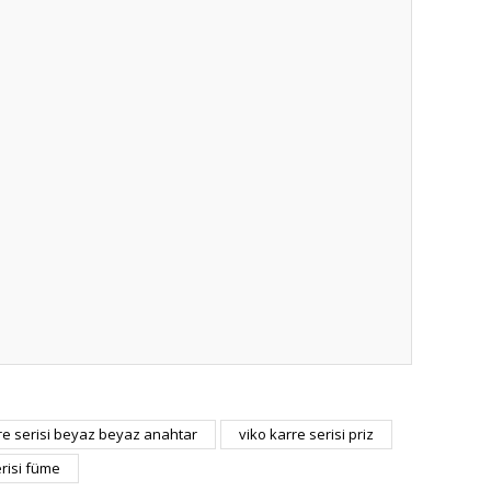
ıza iletebilirsiniz.
re serisi beyaz beyaz anahtar
viko karre serisi priz
erisi füme