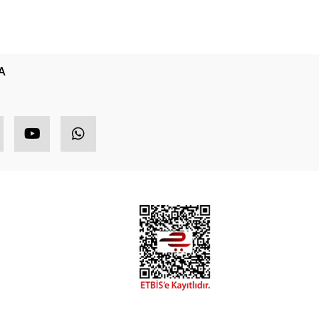
A
HIZLI MENÜ
ETBİS
ponsor Ürünler
opüler Ürünler
ndirimli Ürünler
eni Ürünler