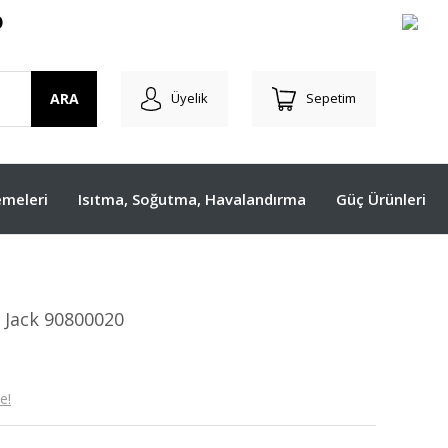
O
ARA
Üyelik
Sepetim
meleri
Isıtma, Soğutma, Havalandırma
Güç Ürünleri
e Jack 90800020
e!