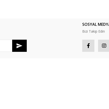
Yorum Yaz
SOSYAL MEDY
Bizi Takip Edin
Gönder
R
HESABIM
tış Sözleşmesi
Hesabım
S
Güvenlik
Sipariş Takip
P
oşullari
Favorileriniz
İ
er Politikası
Sepetiniz
Y