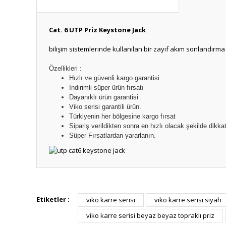
Cat. 6 UTP Priz Keystone Jack
bilişim sistemlerinde kullanılan bir zayıf akım sonlandırma
Özellikleri :
Hızlı ve güvenli kargo garantisi
İndirimli süper ürün fırsatı
Dayanıklı ürün garantisi
Viko serisi garantili ürün.
Türkiyenin her bölgesine kargo fırsat
Sipariş verildikten sonra en hızlı olacak şekilde dikkat
Süper Fırsatlardan yararlanın.
Bu ürünün fiyat bilgisi, resim, ürün açıklamalarında ve diğ
Görüş ve önerileriniz için teşekkür ederiz.
Etiketler :
viko karre serisi
viko karre serisi siyah
viko karre serisi beyaz beyaz topraklı priz
Ürün resmi kalitesiz, bozuk veya görüntülenemiyor.