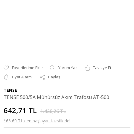
Yorum Yaz
Tavsiye Et
Fiyat Alarmı
Paylaş
TENSE
TENSE 500/5A Mühürsüz Akım Trafosu AT-500
642,71 TL
1.428,26 TL
*66,69 TL den başlayan taksitlerle!