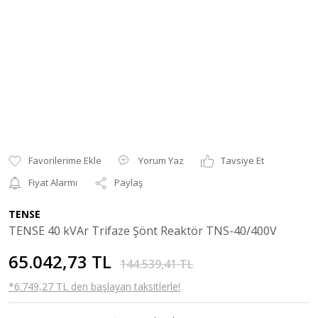
Yorum Yaz
Tavsiye Et
Fiyat Alarmı
Paylaş
TENSE
TENSE 40 kVAr Trifaze Şönt Reaktör TNS-40/400V
65.042,73 TL
144.539,41 TL
*6.749,27 TL den başlayan taksitlerle!