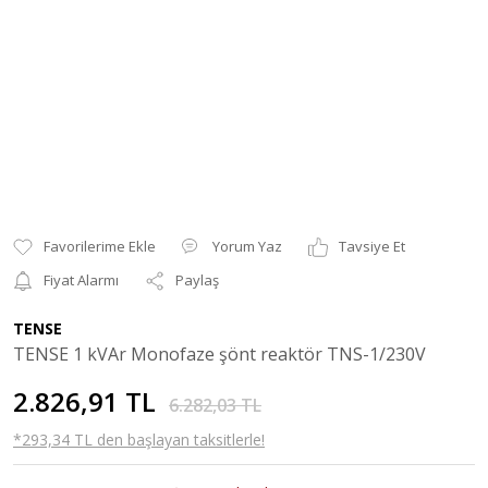
Yorum Yaz
Tavsiye Et
Fiyat Alarmı
Paylaş
TENSE
TENSE 1 kVAr Monofaze şönt reaktör TNS-1/230V
2.826,91 TL
6.282,03 TL
*293,34 TL den başlayan taksitlerle!