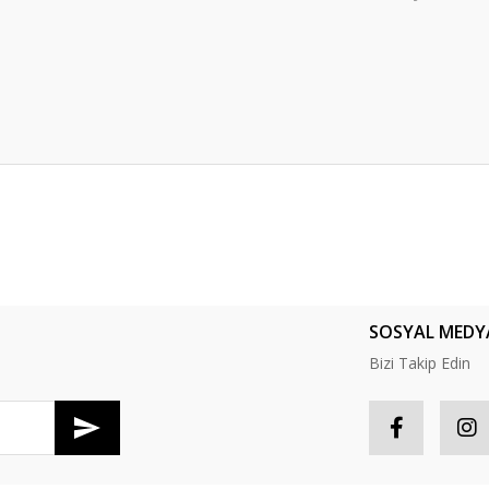
er konularda yetersiz gördüğünüz noktaları öneri formunu kullanarak tarafım
Bu ürüne ilk yorumu siz yapın!
Yorum Yaz
SOSYAL MEDY
Bizi Takip Edin