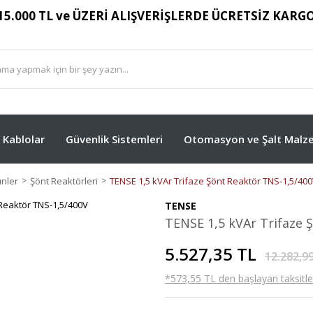
15.000 TL ve ÜZERİ ALIŞVERİŞLERDE ÜCRETSİZ KARG
Kablolar
Güvenlik Sistemleri
Otomasyon ve Şalt Malze
ünler
Şönt Reaktörleri
TENSE 1,5 kVAr Trifaze Şönt Reaktör TNS-1,5/40
TENSE
TENSE 1,5 kVAr Trifaze 
5.527,35 TL
12.282,9
*573,55 TL den başlayan taksitler