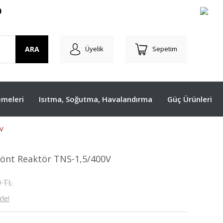
O
ARA
Üyelik
Sepetim
meleri
Isıtma, Soğutma, Havalandırma
Güç Ürünleri
0V
Şönt Reaktör TNS-1,5/400V
9 TL
le!