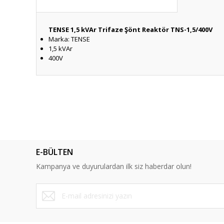
TENSE 1,5 kVAr Trifaze Şönt Reaktör TNS-1,5/400V
Marka: TENSE
1,5 kVAr
400V
Bu ürünün fiyat bilgisi, resim, ürün açıklamalarında ve diğ
Görüş ve önerileriniz için teşekkür ederiz.
Ürün resmi kalitesiz, bozuk veya görüntülenemiyor.
Ürün açıklamasında eksik bilgiler bulunuyor.
E-BÜLTEN
Ürün bilgilerinde hatalar bulunuyor.
Kampanya ve duyurulardan ilk siz haberdar olun!
Ürün fiyatı diğer sitelerden daha pahalı.
Bu ürüne benzer farklı alternatifler olmalı.