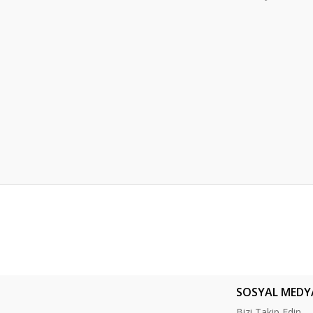
er konularda yetersiz gördüğünüz noktaları öneri formunu kullanarak tarafım
Bu ürüne ilk yorumu siz yapın!
Yorum Yaz
SOSYAL MEDY
Bizi Takip Edin