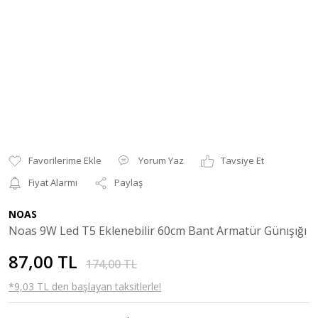
Yorum Yaz
Tavsiye Et
Fiyat Alarmı
Paylaş
NOAS
Noas 9W Led T5 Eklenebilir 60cm Bant Armatür Günışığı
87,00 TL
174,00 TL
*9,03 TL den başlayan taksitlerle!