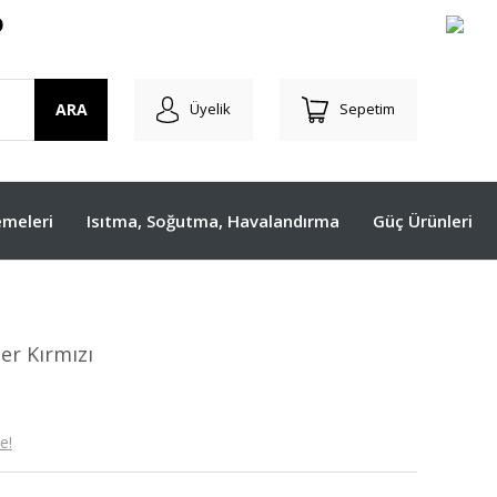
O
ARA
Üyelik
Sepetim
meleri
Isıtma, Soğutma, Havalandırma
Güç Ürünleri
r Kırmızı
e!