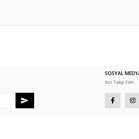
er konularda yetersiz gördüğünüz noktaları öneri formunu kullanarak tarafım
Bu ürüne ilk yorumu siz yapın!
Yorum Yaz
SOSYAL MEDY
Bizi Takip Edin
R
HESABIM
Gönder
tış Sözleşmesi
Hesabım
S