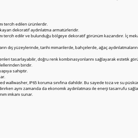
ı tercih edilen ürünlerdir.
a yıkayan dekoratif aydınlatma armatürleridir.
ı tercih edilir ve bulunduğu bölgeye dekoratif görünüm kazandırır. İç m
rın dış yüzeylerinde, tarihi mimarilerde, bahçelerde, ağaç aydınlatmaların
senleri tasarlayabilir, doğru renk kombinasyonlarını sağlayarak estetik gör
lerinden biridir.
yapıya sahiptir.
ar.
ed wallwasher, IP65 koruma sınıfına dahildir. Bu sayede toza ve su püskü
andırırken aynı zamanda da ekonomik aydınlatması ile enerji tasarrufu sağla
lanım imkanı sunar.