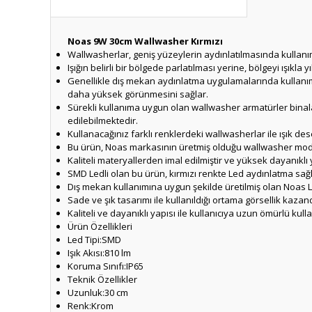
Noas 9W 30cm Wallwasher Kırmızı
Wallwasherlar, geniş yüzeylerin aydınlatılmasında kullanım
Işığın belirli bir bölgede parlatılması yerine, bölgeyi ışıkl
Genellikle dış mekan aydınlatma uygulamalarında kullanım
daha yüksek görünmesini sağlar.
Sürekli kullanıma uygun olan wallwasher armatürler binala
edilebilmektedir.
Kullanacağınız farklı renklerdeki wallwasherlar ile ışık de
Bu ürün, Noas markasının üretmiş olduğu wallwasher model
Kaliteli materyallerden imal edilmiştir ve yüksek dayanıklı 
SMD Ledli olan bu ürün, kırmızı renkte Led aydınlatma sağl
Dış mekan kullanımına uygun şekilde üretilmiş olan Noas L
Sade ve şık tasarımı ile kullanıldığı ortama görsellik kaz
Kaliteli ve dayanıklı yapısı ile kullanıcıya uzun ömürlü kul
Ürün Özellikleri
Led Tipi:SMD
Işık Akısı:810 lm
Koruma Sınıfı:IP65
Teknik Özellikler
Uzunluk:30 cm
Renk:Krom