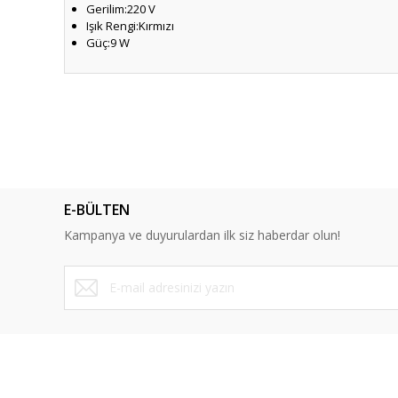
Gerilim:220 V
Işık Rengi:Kırmızı
Güç:9 W
Bu ürünün fiyat bilgisi, resim, ürün açıklamalarında ve diğ
Görüş ve önerileriniz için teşekkür ederiz.
Ürün resmi kalitesiz, bozuk veya görüntülenemiyor.
Ürün açıklamasında eksik bilgiler bulunuyor.
E-BÜLTEN
Ürün bilgilerinde hatalar bulunuyor.
Kampanya ve duyurulardan ilk siz haberdar olun!
Ürün fiyatı diğer sitelerden daha pahalı.
Bu ürüne benzer farklı alternatifler olmalı.
ÜYELİK
SAYFALA
Yeni Üyelik
Mesafeli Sa