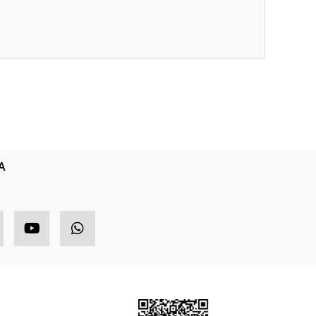
ıza iletebilirsiniz.
A
HIZLI MENÜ
ETBİS
ponsor Ürünler