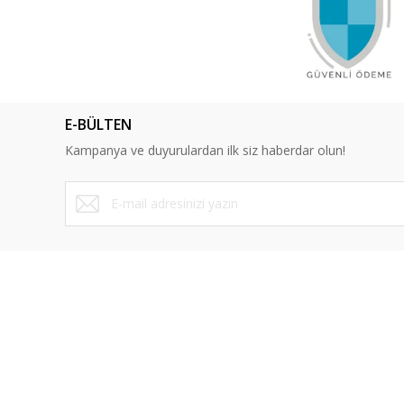
Ürün açıklamasında eksik bilgiler bulunuyor.
Ürün bilgilerinde hatalar bulunuyor.
Ürün fiyatı diğer sitelerden daha pahalı.
Bu ürüne benzer farklı alternatifler olmalı.
E-BÜLTEN
Kampanya ve duyurulardan ilk siz haberdar olun!
ÜYELİK
SAYFALA
Yeni Üyelik
Mesafeli Sa
Üye Girişi
Gizlilik ve 
Şifremi Unuttum
İptal İade K
İletişim Formu
Kişisel Veril