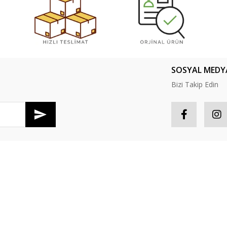
SOSYAL MEDY
Bizi Takip Edin
Gönder
R
HESABIM
tış Sözleşmesi
Hesabım
S
Güvenlik
Sipariş Takip
P
oşullari
Favorileriniz
İ
er Politikası
Sepetiniz
Y