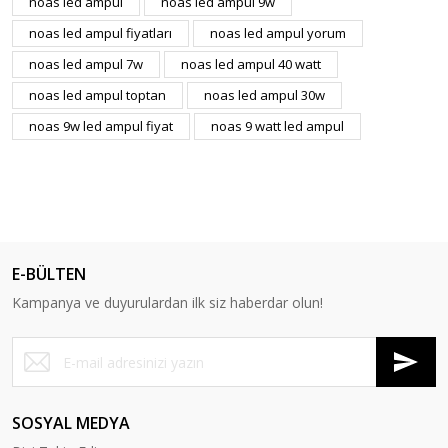
noas led ampul
noas led ampul 9w
noas led ampul fiyatları
noas led ampul yorum
noas led ampul 7w
noas led ampul 40 watt
noas led ampul toptan
noas led ampul 30w
noas 9w led ampul fiyat
noas 9 watt led ampul
E-BÜLTEN
Kampanya ve duyurulardan ilk siz haberdar olun!
SOSYAL MEDYA