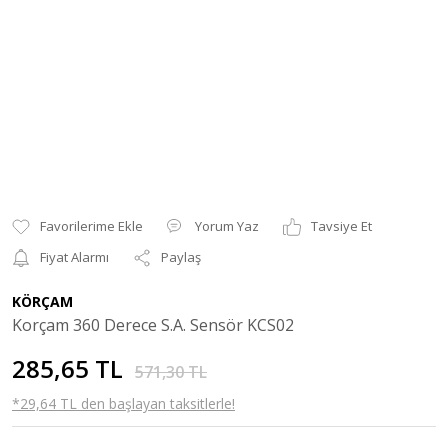
Yorum Yaz
Tavsiye Et
Fiyat Alarmı
Paylaş
KÖRÇAM
Korçam 360 Derece S.A. Sensör KCS02
285,65 TL
571,30 TL
*29,64 TL den başlayan taksitlerle!