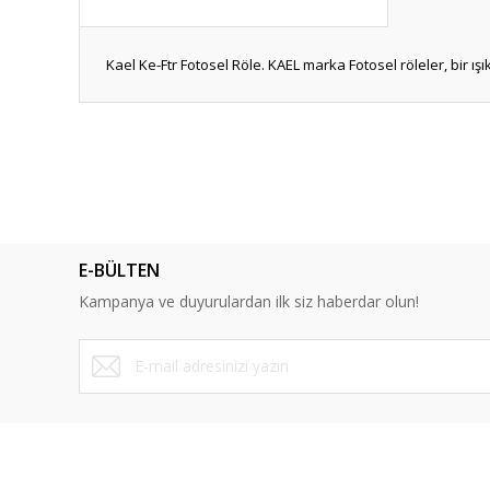
Kael Ke-Ftr Fotosel Röle. KAEL marka Fotosel röleler, bir ışık
Bu ürünün fiyat bilgisi, resim, ürün açıklamalarında ve diğ
Görüş ve önerileriniz için teşekkür ederiz.
Ürün resmi kalitesiz, bozuk veya görüntülenemiyor.
Ürün açıklamasında eksik bilgiler bulunuyor.
E-BÜLTEN
Ürün bilgilerinde hatalar bulunuyor.
Kampanya ve duyurulardan ilk siz haberdar olun!
Ürün fiyatı diğer sitelerden daha pahalı.
Bu ürüne benzer farklı alternatifler olmalı.
ÜYELİK
SAYFALA