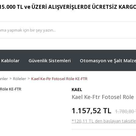
15.000 TL ve ÜZERİ ALIŞVERİŞLERDE ÜCRETSİZ KARG
Kablolar
Güvenlik Sistemleri
Otomasyon ve Şalt Malze
ünler
Röleler
Kael Ke-Ftr Fotosel Röle KE-FTR
KAEL
Kael Ke-Ftr Fotosel Röle
1.157,52 TL
1.780,80
*120,11 TL den başlayan taksitler