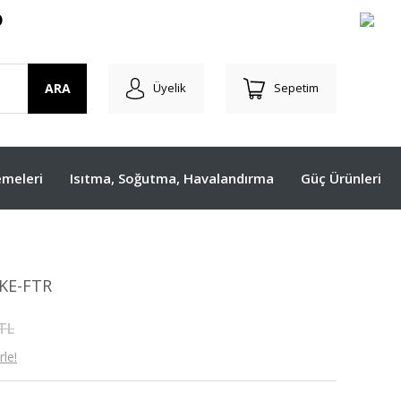
O
ARA
Üyelik
Sepetim
meleri
Isıtma, Soğutma, Havalandırma
Güç Ürünleri
 KE-FTR
 TL
le!