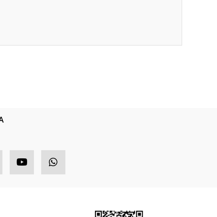
ıza iletebilirsiniz.
A
HIZLI MENÜ
ETBİS