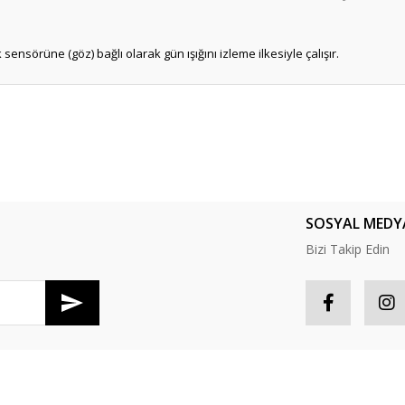
 sensörüne (göz) bağlı olarak gün ışığını izleme ilkesiyle çalışır.
er konularda yetersiz gördüğünüz noktaları öneri formunu kullanarak tarafım
Bu ürüne ilk yorumu siz yapın!
Yorum Yaz
SOSYAL MEDY
Bizi Takip Edin
R
HESABIM
Gönder