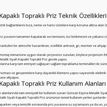
paklı Topraklı Priz Teknik Özellikleri
rik bağlantılarını toza, neme ve harici cisimlere karşı koruma altına alan
riz yuvasını tamamen kapatarak sıvı temasını, toz birikmesini ve yabancı c
askülen bir atmosfer kazandıran, özellikle antrasit, gri, mermer ve ahşa
aj mimarisine uygun olarak çerçevesiz sunulan, böylece projenizin ihtiyac
alik Siyah Kapaklı Topraklı Priz gövde yapısı.
arına karşı tam emniyet sağlayan sağlam topraklama terminalleri ile sürekl
zması ve gevşemelere karşı dayanıklı klemens yapısı sayesinde elektrik 
ase altyapısı.
paklı Topraklı Priz Kullanım Alanları 
am alanlarında tam emniyetli bir kullanım sunan Günsan Eqona Metalik Siyah
alik Siyah Kapaklı Topraklı Priz ürününün temel kullanım yerleri şunlardır:
arken veya temizlik esnasında priz yuvasına su sıçramasını ya da un, y