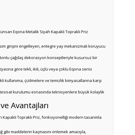
 Günsan Eqona Metalik Siyah Kapaklı Topraklı Priz
isim girişini engelleyen, entegre yay mekanizmalı koruyucu
p tonlu çağdaş dekorasyon konseptleriyle kusursuz bir
ına göre tekli, ikili, üçlü veya çoklu Eqona serisi
i kullanıma, çizilmelere ve temizlik kimyasallarına karşı
tesisat kurulumu esnasında teknisyenlere büyük kolaylık
ve Avantajları
 Kapaklı Topraklı Priz, fonksiyonelliği modern tasarımla
ağ gibi maddelerin kaçmasını önlemek amacıyla,