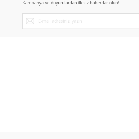
Kampanya ve duyurulardan ilk siz haberdar olun!
ÜYELİK
SAYFALA
Yeni Üyelik
Mesafeli Sa
Üye Girişi
Gizlilik ve 
Şifremi Unuttum
İptal İade K
İletişim Formu
Kişisel Veril
Havale Bildirim Formu
Blog
Kargo Takibi
İletişim