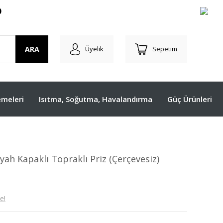
O
ARA
Üyelik
Sepetim
meleri
Isıtma, Soğutma, Havalandırma
Güç Ürünleri
ah Kapaklı Topraklı Priz (Çerçevesiz)
e!