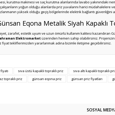
si, kurutma makinesi ve saç kurutma alanlarında lavabo yakınındaki nem v
çalışanların yoğun olduğu alanlarda priz yuvalarını harici müdahalelere v
zlanmanın yüksek olduğu geçiş bölgelerinde elektrik bağlantı güvenliğini a
 Günsan Eqona Metalik Siyah Kapaklı To
niyet, zarafet, estetik uyum ve uzun ömürlü kullanım kalitesi kazandıran 
ahraman Elektromarket
üzerinden hemen sahip olabilirsiniz. Projenizin t
fiyat tekliflerimizden yararlanmak adına bizimle iletişime geçebilirsiniz.
er konularda yetersiz gördüğünüz noktaları öneri formunu kullanarak tarafım
fiyatı
sıva üstü kapaklı topraklı priz
sıva altı kapaklı topraklı pri
Bu ürüne ilk yorumu siz yapın!
 topraklı priz
günsan eqona priz
günsan priz fiyatları
g
Yorum Yaz
SOSYAL MEDY