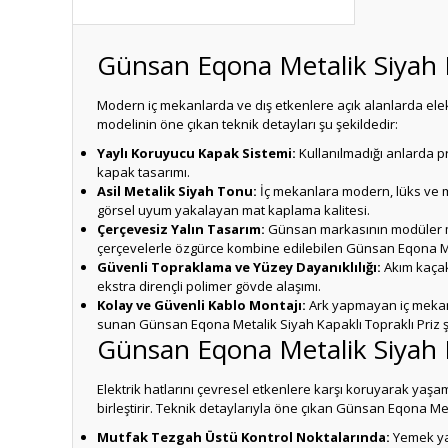
Günsan Eqona Metalik Siyah Ka
Modern iç mekanlarda ve dış etkenlere açık alanlarda elekt
modelinin öne çıkan teknik detayları şu şekildedir:
Yaylı Koruyucu Kapak Sistemi:
Kullanılmadığı anlarda p
kapak tasarımı.
Asil Metalik Siyah Tonu:
İç mekanlara modern, lüks ve m
görsel uyum yakalayan mat kaplama kalitesi.
Çerçevesiz Yalın Tasarım:
Günsan markasının modüler mont
çerçevelerle özgürce kombine edilebilen Günsan Eqona Met
Güvenli Topraklama ve Yüzey Dayanıklılığı:
Akım kaçakl
ekstra dirençli polimer gövde alaşımı.
Kolay ve Güvenli Kablo Montajı:
Ark yapmayan iç mekani
sunan Günsan Eqona Metalik Siyah Kapaklı Topraklı Priz ş
Günsan Eqona Metalik Siyah Ka
Elektrik hatlarını çevresel etkenlere karşı koruyarak yaş
birleştirir. Teknik detaylarıyla öne çıkan Günsan Eqona Met
Mutfak Tezgah Üstü Kontrol Noktalarında:
Yemek yap