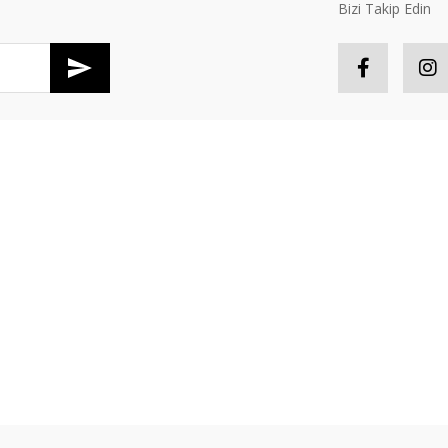
Bizi Takip Edin
Gönder
R
HESABIM
tış Sözleşmesi
Hesabım
S
Güvenlik
Sipariş Takip
P
oşullari
Favorileriniz
İ
er Politikası
Sepetiniz
Y