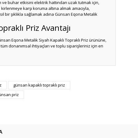
e buhar etkisini elektrik hattından uzak tutmak için,
e kirlenmeye karşı koruma altına almak amacıyla,
sil bir şıklıkla sağlamak adına Günsan Eqona Metalik
praklı Priz Avantajı
Günsan Eqona Metalik Siyah Kapaklı Topraklı Priz ürününe,
üm donanımsal ihtiyaçları ve toplu siparişleriniz için en
ıza iletebilirsiniz.
z
günsan kapaklı topraklı priz
ünsan priz
A