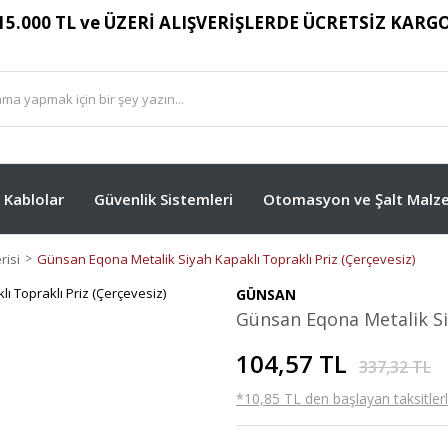
15.000 TL ve ÜZERİ ALIŞVERİŞLERDE ÜCRETSİZ KARG
Kablolar
Güvenlik Sistemleri
Otomasyon ve Şalt Malze
isi
Günsan Eqona Metalik Siyah Kapaklı Topraklı Priz (Çerçevesiz)
GÜNSAN
Günsan Eqona Metalik Siy
104,57 TL
337,32 TL
*10,85 TL den başlayan taksitlerl