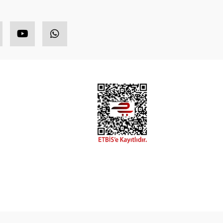
HIZLI MENÜ
ETBİS
ponsor Ürünler
opüler Ürünler
ndirimli Ürünler
eni Ürünler