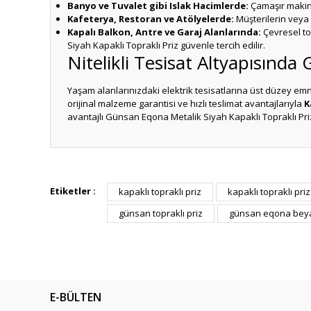
Banyo ve Tuvalet gibi Islak Hacimlerde:
Çamaşır makine
Kafeterya, Restoran ve Atölyelerde:
Müşterilerin veya 
Kapalı Balkon, Antre ve Garaj Alanlarında:
Çevresel to
Siyah Kapaklı Topraklı Priz güvenle tercih edilir.
Nitelikli Tesisat Altyapısında
Yaşam alanlarınızdaki elektrik tesisatlarına üst düzey em
orijinal malzeme garantisi ve hızlı teslimat avantajlarıyla
K
avantajlı Günsan Eqona Metalik Siyah Kapaklı Topraklı Priz 
Bu ürünün fiyat bilgisi, resim, ürün açıklamalarında ve diğ
Görüş ve önerileriniz için teşekkür ederiz.
Etiketler :
kapaklı topraklı priz
kapaklı topraklı priz 
günsan topraklı priz
günsan eqona beyaz
Ürün resmi kalitesiz, bozuk veya görüntülenemiyor.
Ürün açıklamasında eksik bilgiler bulunuyor.
Ürün bilgilerinde hatalar bulunuyor.
Ürün fiyatı diğer sitelerden daha pahalı.
E-BÜLTEN
Bu ürüne benzer farklı alternatifler olmalı.