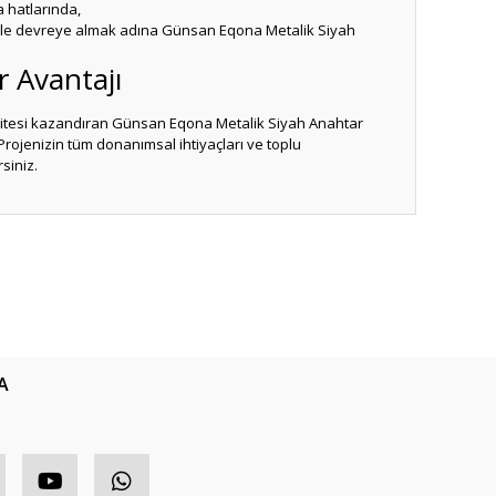
a hatlarında,
üvenle devreye almak adına Günsan Eqona Metalik Siyah
r Avantajı
kalitesi kazandıran Günsan Eqona Metalik Siyah Anahtar
rojenizin tüm donanımsal ihtiyaçları ve toplu
siniz.
ıza iletebilirsiniz.
A