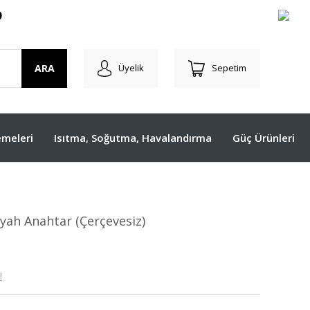
O
ARA
Üyelik
Sepetim
meleri
Isıtma, Soğutma, Havalandırma
Güç Ürünleri
yah Anahtar (Çerçevesiz)
!