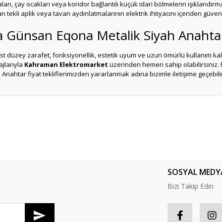
arı, çay ocakları veya koridor bağlantılı küçük idari bölmelerin ışıklandırm
n tekli aplik veya tavan aydınlatmalarının elektrik ihtiyacını içeriden g
ında Günsan Eqona Metalik Siyah Anahta
 üst düzey zarafet, fonksiyonellik, estetik uyum ve uzun ömürlü kullanım 
ajlarıyla
Kahraman Elektromarket
üzerinden hemen sahip olabilirsiniz. P
 Anahtar fiyat tekliflerimizden yararlanmak adına bizimle iletişime geçebilir
er konularda yetersiz gördüğünüz noktaları öneri formunu kullanarak tarafım
Bu ürüne ilk yorumu siz yapın!
Yorum Yaz
SOSYAL MEDY
Bizi Takip Edin