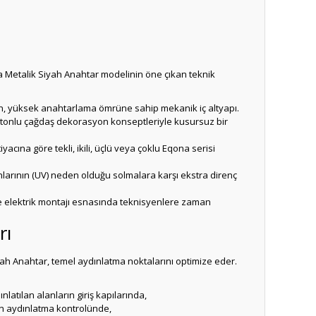
 Metalik Siyah Anahtar modelinin öne çıkan teknik
en, yüksek anahtarlama ömrüne sahip mekanik iç altyapı.
p tonlu çağdaş dekorasyon konseptleriyle kusursuz bir
ına göre tekli, ikili, üçlü veya çoklu Eqona serisi
nlarının (UV) neden olduğu solmalara karşı ekstra direnç
e elektrik montajı esnasında teknisyenlere zaman
rı
h Anahtar, temel aydınlatma noktalarını optimize eder.
latılan alanların giriş kapılarında,
ın aydınlatma kontrolünde,