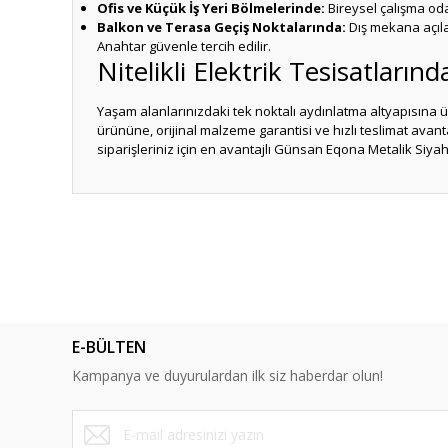
Ofis ve Küçük İş Yeri Bölmelerinde:
Bireysel çalışma odal
Balkon ve Terasa Geçiş Noktalarında:
Dış mekana açıla
Anahtar güvenle tercih edilir.
Nitelikli Elektrik Tesisatlar
Yaşam alanlarınızdaki tek noktalı aydınlatma altyapısına
ürününe, orijinal malzeme garantisi ve hızlı teslimat avant
siparişleriniz için en avantajlı Günsan Eqona Metalik Siyah
Bu ürünün fiyat bilgisi, resim, ürün açıklamalarında ve diğ
Görüş ve önerileriniz için teşekkür ederiz.
Ürün resmi kalitesiz, bozuk veya görüntülenemiyor.
Ürün açıklamasında eksik bilgiler bulunuyor.
E-BÜLTEN
Ürün bilgilerinde hatalar bulunuyor.
Kampanya ve duyurulardan ilk siz haberdar olun!
Ürün fiyatı diğer sitelerden daha pahalı.
Bu ürüne benzer farklı alternatifler olmalı.