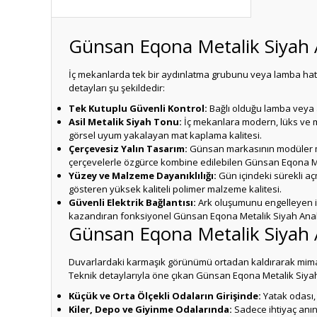
Günsan Eqona Metalik Siyah A
İç mekanlarda tek bir aydınlatma grubunu veya lamba hat
detayları şu şekildedir:
Tek Kutuplu Güvenli Kontrol:
Bağlı olduğu lamba veya 
Asil Metalik Siyah Tonu:
İç mekanlara modern, lüks ve m
görsel uyum yakalayan mat kaplama kalitesi.
Çerçevesiz Yalın Tasarım:
Günsan markasının modüler mont
çerçevelerle özgürce kombine edilebilen Günsan Eqona Me
Yüzey ve Malzeme Dayanıklılığı:
Gün içindeki sürekli aç
gösteren yüksek kaliteli polimer malzeme kalitesi.
Güvenli Elektrik Bağlantısı:
Ark oluşumunu engelleyen iç
kazandıran fonksiyonel Günsan Eqona Metalik Siyah Anaht
Günsan Eqona Metalik Siyah A
Duvarlardaki karmaşık görünümü ortadan kaldırarak mimari
Teknik detaylarıyla öne çıkan Günsan Eqona Metalik Siyah
Küçük ve Orta Ölçekli Odaların Girişinde:
Yatak odası, 
Kiler, Depo ve Giyinme Odalarında:
Sadece ihtiyaç anın