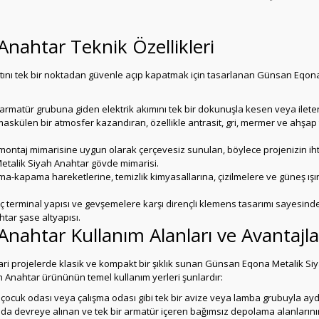
nahtar Teknik Özellikleri
tını tek bir noktadan güvenle açıp kapatmak için tasarlanan Günsan Eqona
armatür grubuna giden elektrik akımını tek bir dokunuşla kesen veya ilet
askülen bir atmosfer kazandıran, özellikle antrasit, gri, mermer ve ahşa
aj mimarisine uygun olarak çerçevesiz sunulan, böylece projenizin ihtiyac
talik Siyah Anahtar gövde mimarisi.
ma-kapama hareketlerine, temizlik kimyasallarına, çizilmelere ve güneş ışı
 terminal yapısı ve gevşemelere karşı dirençli klemens tasarımı sayesind
ar şase altyapısı.
nahtar Kullanım Alanları ve Avantajla
 projelerde klasik ve kompakt bir şıklık sunan Günsan Eqona Metalik Siya
 Anahtar ürününün temel kullanım yerleri şunlardır:
çocuk odası veya çalışma odası gibi tek bir avize veya lamba grubuyla aydın
da devreye alınan ve tek bir armatür içeren bağımsız depolama alanların