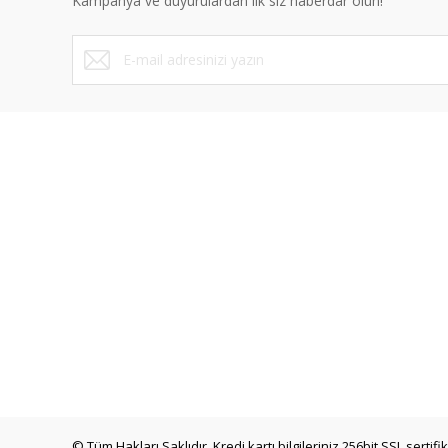
Kampanya ve duyurulardan ilk siz haberdar olun!
ÜYELİK
SAYFALA
Yeni Üyelik
Mesafeli Sa
Üye Girişi
Gizlilik ve 
Şifremi Unuttum
İptal İade K
İletişim Formu
Kişisel Veril
Havale Bildirim Formu
Blog
Kargo Takibi
İletişim
© Tüm Hakları Saklıdır. Kredi kartı bilgileriniz 256bit SSL sertif