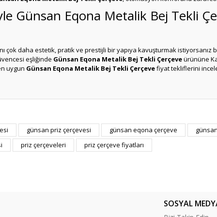
riyle Günsan Eqona Metalik Bej Tekli 
ı çok daha estetik, pratik ve prestijli bir yapıya kavuşturmak istiyorsanız bu
 güvencesi eşliğinde
Günsan Eqona Metalik Bej Tekli Çerçeve
ürününe Ka
e en uygun
Günsan Eqona Metalik Bej Tekli Çerçeve
fiyat tekliflerini inc
er konularda yetersiz gördüğünüz noktaları öneri formunu kullanarak tarafım
esi
günsan priz çerçevesi
günsan eqona çerçeve
günsan 
Bu ürüne ilk yorumu siz yapın!
i
priz çerçeveleri
priz çerçeve fiyatları
Yorum Yaz
SOSYAL MEDY