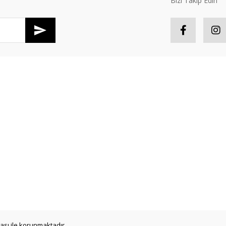
Bizi Takip Edin
Gönder
R
HESABIM
tış Sözleşmesi
Hesabım
S
Güvenlik
Sipariş Takip
P
oşullari
Favorileriniz
İ
er Politikası
Sepetiniz
Y
ikası ile korunmaktadır.