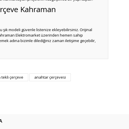
Çerçeve Kahraman
 şık modeli güvenle listenize ekleyebilirsiniz. Orijinal
hraman Elektromarket üzerinden hemen sahip
elemek adına bizimle dilediğiniz zaman iletişime geçebilir,
ıza iletebilirsiniz.
tekli çerçeve
anahtar çerçevesi
A