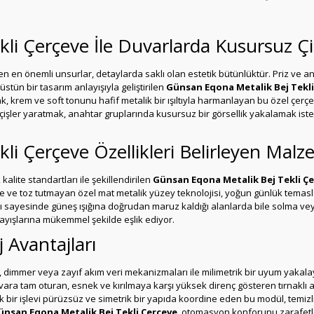
li Çerçeve İle Duvarlarda Kusursuz Çi
n en önemli unsurlar, detaylarda saklı olan estetik bütünlüktür. Priz ve
stün bir tasarım anlayışıyla geliştirilen
Günsan Eqona Metalik Bej Tekli
ıcak, krem ve soft tonunu hafif metalik bir ışıltıyla harmanlayan bu özel çer
şler yaratmak, anahtar gruplarında kusursuz bir görsellik yakalamak iste
i Çerçeve Özellikleri Belirleyen Malze
alite standartları ile şekillendirilen
Günsan Eqona Metalik Bej Tekli Ç
e ve toz tutmayan özel mat metalik yüzey teknolojisi, yoğun günlük temasl
yapısı sayesinde güneş ışığına doğrudan maruz kaldığı alanlarda bile solma
rayışlarına mükemmel şekilde eşlik ediyor.
Avantajları
, dimmer veya zayıf akım veri mekanizmaları ile milimetrik bir uyum yakala
 Duvara tam oturan, esnek ve kırılmaya karşı yüksek direnç gösteren tırnakl
k bir işlevi pürüzsüz ve simetrik bir yapıda koordine eden bu modül, temizl
ünsan Eqona Metalik Bej Tekli Çerçeve
, otomasyon konforunu zarafetle