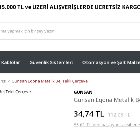
15.000 TL ve ÜZERİ ALIŞVERİŞLERDE ÜCRETSİZ KARG
Kablolar
Güvenlik Sistemleri
Otomasyon ve Şalt Malze
isi
Günsan Eqona Metalik Bej Tekli Çerçeve
GÜNSAN
Günsan Eqona Metalik Be
34,74 TL
112,08 TL
*3,61 TL den başlayan taksitlerle