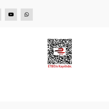
HIZLI MENÜ
ETBİS
ponsor Ürünler
opüler Ürünler
ndirimli Ürünler
eni Ürünler