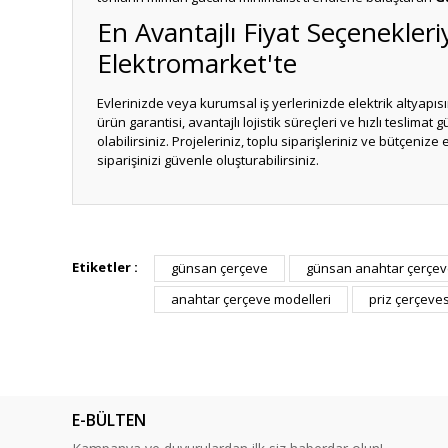
En Avantajlı Fiyat Seçenekle
Elektromarket'te
Evlerinizde veya kurumsal iş yerlerinizde elektrik altyapısın
ürün garantisi, avantajlı lojistik süreçleri ve hızlı teslimat
olabilirsiniz. Projeleriniz, toplu siparişleriniz ve bütçeniz
siparişinizi güvenle oluşturabilirsiniz.
Bu ürünün fiyat bilgisi, resim, ürün açıklamalarında ve diğ
Görüş ve önerileriniz için teşekkür ederiz.
Etiketler :
günsan çerçeve
günsan anahtar çerçev
anahtar çerçeve modelleri
priz çerçeves
Ürün resmi kalitesiz, bozuk veya görüntülenemiyor.
Ürün açıklamasında eksik bilgiler bulunuyor.
Ürün bilgilerinde hatalar bulunuyor.
Ürün fiyatı diğer sitelerden daha pahalı.
E-BÜLTEN
Bu ürüne benzer farklı alternatifler olmalı.