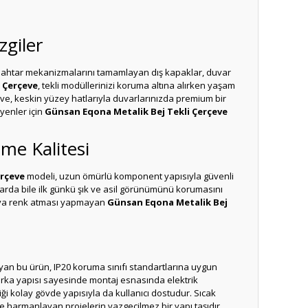
zgiler
 anahtar mekanizmalarını tamamlayan dış kapaklar, duvar
 Çerçeve
, tekli modüllerinizi koruma altına alırken yaşam
çeve, keskin yüzey hatlarıyla duvarlarınızda premium bir
yenler için
Günsan Eqona Metalik Bej Tekli Çerçeve
me Kalitesi
erçeve
modeli, uzun ömürlü komponent yapısıyla güvenli
arda bile ilk günkü şık ve asil görünümünü korumasını
 veya renk atması yapmayan
Günsan Eqona Metalik Bej
yan bu ürün, IP20 koruma sınıfı standartlarına uygun
ı arka yapısı sayesinde montaj esnasında elektrik
iği kolay gövde yapısıyla da kullanıcı dostudur. Sıcak
 harmanlayan projelerin vazgeçilmez bir yapı taşıdır.