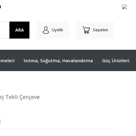
O
ARA
Üyelik
Sepetim
meleri
Isıtma, Soğutma, Havalandırma
Güç Ürünleri
j Tekli Çerçeve
!