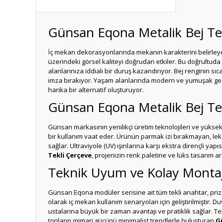
Günsan Eqona Metalik Bej Tek
İç mekan dekorasyonlarında mekanın karakterini belirleye
üzerindeki görsel kaliteyi doğrudan etkiler. Bu doğrultuda ü
alanlarınıza iddialı bir duruş kazandırıyor. Bej renginin s
imza bırakıyor. Yaşam alanlarında modern ve yumuşak geçi
harika bir alternatif oluşturuyor.
Günsan Eqona Metalik Bej Tekl
Günsan markasının yenilikçi üretim teknolojileri ve yüksek k
bir kullanım vaat eder. Ürünün parmak izi bırakmayan, lek
sağlar. Ultraviyole (UV) ışınlarına karşı ekstra dirençli 
Tekli Çerçeve
, projenizin renk paletine ve lüks tasarım a
Teknik Uyum ve Kolay Montaj 
Günsan Eqona modüler serisine ait tüm tekli anahtar, priz
olarak iç mekan kullanım senaryoları için geliştirilmiştir.
ustalarına büyük bir zaman avantajı ve pratiklik sağlar. Te
tonların mimari gücünü minimalist trendlerle buluşturan
G