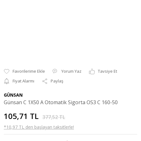
Yorum Yaz
Tavsiye Et
Fiyat Alarmı
Paylaş
GÜNSAN
Günsan C 1X50 A Otomatik Sigorta OS3 C 160-50
105,71 TL
377,52 TL
*10,97 TL den başlayan taksitlerle!