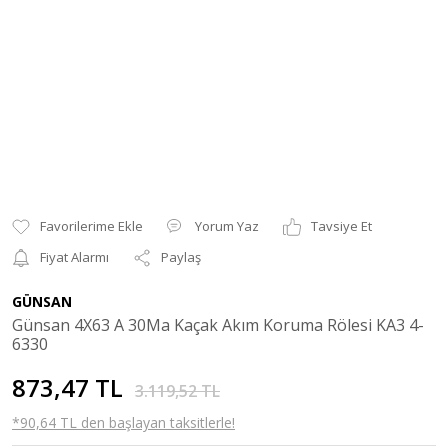
Yorum Yaz
Tavsiye Et
Fiyat Alarmı
Paylaş
GÜNSAN
Günsan 4X63 A 30Ma Kaçak Akım Koruma Rölesi KA3 4-
6330
873,47 TL
3.119,52 TL
*90,64 TL den başlayan taksitlerle!