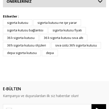
ÖNERİLERİNİZ
Etiketler :
sigorta kutusu
sigorta kutusu ne işe yarar
sigorta kutusu bağlantısı
sigorta kutusu fiyatı
36 lı sigorta kutusu
36 lı sigorta kutusu sıva altı
36'lı sigorta kutusu ölçüleri
sıva üstü 36'lı sigorta kutusu
depa sigorta kutusu
depa
E-BÜLTEN
Kampanya ve duyurulardan ilk siz haberdar olun!