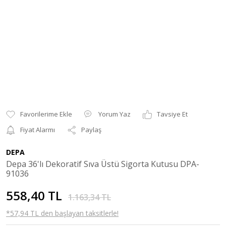
Yorum Yaz
Tavsiye Et
Fiyat Alarmı
Paylaş
DEPA
Depa 36'lı Dekoratif Sıva Üstü Sigorta Kutusu DPA-
91036
558,40 TL
1.163,34 TL
*57,94 TL den başlayan taksitlerle!