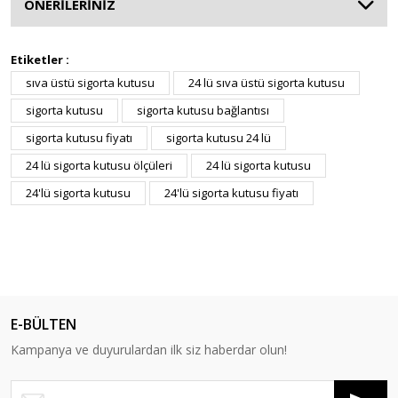
ÖNERİLERİNİZ
Etiketler :
sıva üstü sigorta kutusu
24 lü sıva üstü sigorta kutusu
sigorta kutusu
sigorta kutusu bağlantısı
sigorta kutusu fiyatı
sigorta kutusu 24 lü
24 lü sigorta kutusu ölçüleri
24 lü sigorta kutusu
24'lü sigorta kutusu
24'lü sigorta kutusu fiyatı
E-BÜLTEN
Kampanya ve duyurulardan ilk siz haberdar olun!