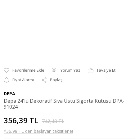
Yorum Yaz
Tavsiye Et
Fiyat Alarmı
Paylaş
DEPA
Depa 24'lü Dekoratif Sıva Üstü Sigorta Kutusu DPA-
91024
356,39 TL
742,49 TL
*36,98 TL den başlayan taksitlerle!