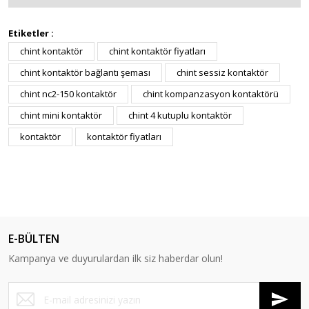
Etiketler :
chint kontaktör
chint kontaktör fiyatları
chint kontaktör bağlantı şeması
chint sessiz kontaktör
chint nc2-150 kontaktör
chint kompanzasyon kontaktörü
chint mini kontaktör
chint 4 kutuplu kontaktör
kontaktör
kontaktör fiyatları
E-BÜLTEN
Kampanya ve duyurulardan ilk siz haberdar olun!