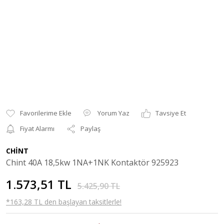
Yorum Yaz
Tavsiye Et
Fiyat Alarmı
Paylaş
CHİNT
Chint 40A 18,5kw 1NA+1NK Kontaktör 925923
1.573,51 TL
5.425,90 TL
*163,28 TL den başlayan taksitlerle!