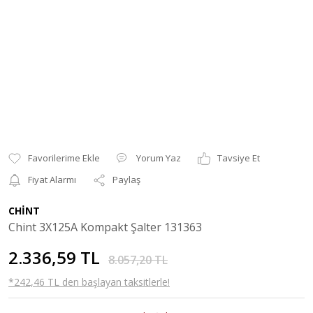
Yorum Yaz
Tavsiye Et
Fiyat Alarmı
Paylaş
CHİNT
Chint 3X125A Kompakt Şalter 131363
2.336,59 TL
8.057,20 TL
*242,46 TL den başlayan taksitlerle!