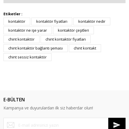
Etiketler :
kontaktör
kontaktör fiyatları
kontaktör nedir
kontaktör ne işe yarar
kontaktör çeşitleri
chint kontaktör
chint kontaktör fiyatları
chint kontaktör bağlantı şeması
chint kontakt
chint sessiz kontaktör
E-BÜLTEN
Kampanya ve duyurulardan ilk siz haberdar olun!