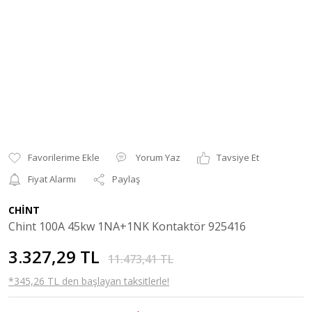
Yorum Yaz
Tavsiye Et
Fiyat Alarmı
Paylaş
CHİNT
Chint 100A 45kw 1NA+1NK Kontaktör 925416
3.327,29 TL
11.473,41 TL
*345,26 TL den başlayan taksitlerle!