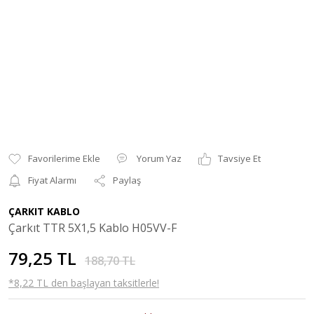
Yorum Yaz
Tavsiye Et
Fiyat Alarmı
Paylaş
ÇARKIT KABLO
Çarkıt TTR 5X1,5 Kablo H05VV-F
79,25 TL
188,70 TL
*8,22 TL den başlayan taksitlerle!