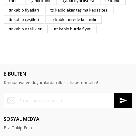
çarkıt
çarkıt kablo
çarkıt fiyat listesi
ttr kablo
ttr kablo fiyatları
ttr kablo akım taşıma kapasitesi
ttr kablo çeşitleri
ttr kablo nerede kullanılır
ttr kablo özellikleri
ttr kablo hurda fiyatı
E-BÜLTEN
Kampanya ve duyurulardan ilk siz haberdar olun!
SOSYAL MEDYA
Bizi Takip Edin