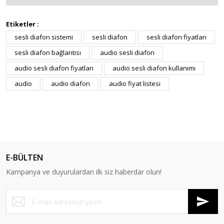
Etiketler :
sesli diafon sistemi
sesli diafon
sesli diafon fiyatları
sesli diafon bağlantısı
audio sesli diafon
audio sesli diafon fiyatları
audio sesli diafon kullanımı
audio
audio diafon
audio fiyat listesi
E-BÜLTEN
Kampanya ve duyurulardan ilk siz haberdar olun!