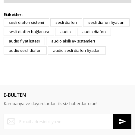
Etiketler :
sesli diafon sistemi
sesli diafon
sesli diafon fiyatları
sesli diafon bağlantısı
audio
audio diafon
audio fiyat listesi
audio akıllı ev sistemleri
audio sesli diafon
audio sesli diafon fiyatları
E-BÜLTEN
Kampanya ve duyurulardan ilk siz haberdar olun!