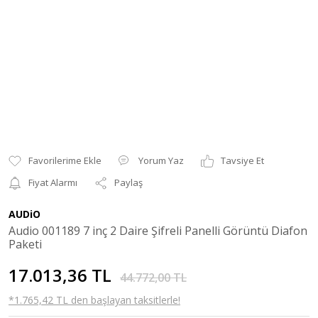
Yorum Yaz
Tavsiye Et
Fiyat Alarmı
Paylaş
AUDiO
Audio 001189 7 inç 2 Daire Şifreli Panelli Görüntü Diafon
Paketi
17.013,36 TL
44.772,00 TL
*1.765,42 TL den başlayan taksitlerle!