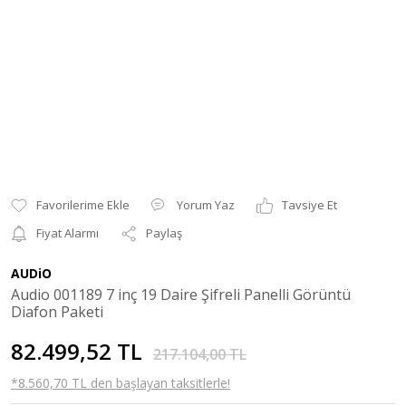
Yorum Yaz
Tavsiye Et
Fiyat Alarmı
Paylaş
AUDiO
Audio 001189 7 inç 19 Daire Şifreli Panelli Görüntü
Diafon Paketi
82.499,52 TL
217.104,00 TL
*8.560,70 TL den başlayan taksitlerle!