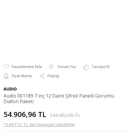
Yorum Yaz
Tavsiye Et
Fiyat Alarmı
Paylaş
AUDiO
Audio 001189 7 inç 12 Daire Şifreli Panelli Görüntü
Diafon Paketi
54.906,96 TL
144.492,00 TL
*5.697,51 TL den başlayan taksitlerle!