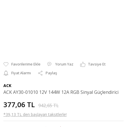
Yorum Yaz
Tavsiye Et
Fiyat Alarmı
Paylaş
ACK
ACK AY30-01010 12V 144W 12A RGB Sinyal Güçlendirici
377,06 TL
942,65 TL
*39,13 TL den başlayan taksitlerle!