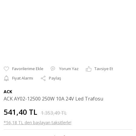
Yorum Yaz
Tavsiye Et
Fiyat Alarmı
Paylaş
ACK
ACK AY02-12500 250W 10A 24V Led Trafosu
541,40 TL
1.353,49 TL
*56,18 TL den başlayan taksitlerle!