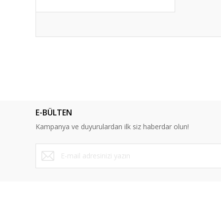
Bu ürünün fiyat bilgisi, resim, ürün açıklamalarında ve diğ
Görüş ve önerileriniz için teşekkür ederiz.
Ürün resmi kalitesiz, bozuk veya görüntülenemiyor.
Ürün açıklamasında eksik bilgiler bulunuyor.
E-BÜLTEN
Ürün bilgilerinde hatalar bulunuyor.
Kampanya ve duyurulardan ilk siz haberdar olun!
Ürün fiyatı diğer sitelerden daha pahalı.
Bu ürüne benzer farklı alternatifler olmalı.
ÜYELİK
SAYFALA
Yeni Üyelik
Mesafeli Sa