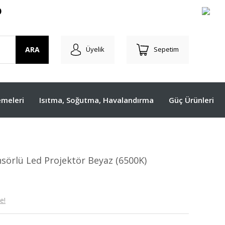
O
ARA
Üyelik
Sepetim
meleri
Isıtma, Soğutma, Havalandırma
Güç Ürünleri
örlü Led Projektör Beyaz (6500K)
e!