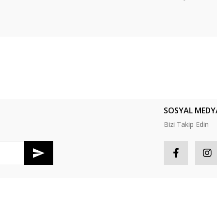
er konularda yetersiz gördüğünüz noktaları öneri formunu kullanarak tarafım
Bu ürüne ilk yorumu siz yapın!
Yorum Yaz
SOSYAL MEDY
Bizi Takip Edin
R
HESABIM
Gönder
tış Sözleşmesi
Hesabım
S