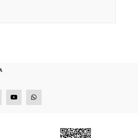
ıza iletebilirsiniz.
A
HIZLI MENÜ
ETBİS
ponsor Ürünler