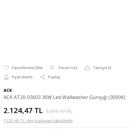
Yorum Yaz
Tavsiye Et
Fiyat Alarmı
Paylaş
ACK
ACK AT20-03603 36W Led Wallwasher Günışığı (3000K)
2.124,47 TL
5.311,17 TL
*220,45 TL den başlayan taksitlerle!