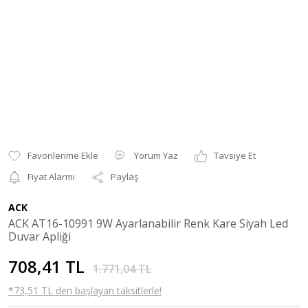
Yorum Yaz
Tavsiye Et
Fiyat Alarmı
Paylaş
ACK
ACK AT16-10991 9W Ayarlanabilir Renk Kare Siyah Led
Duvar Apliği
708,41 TL
1.771,04 TL
*73,51 TL den başlayan taksitlerle!