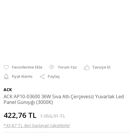
Yorum Yaz
Tavsiye Et
Fiyat Alarmı
Paylaş
ACK
ACK AP10-03600 36W Sıva Altı Çerçevesiz Yuvarlak Led
Panel Günışığı (3000K)
422,76 TL
1.056,91 TL
*43,87 TL den başlayan taksitlerle!