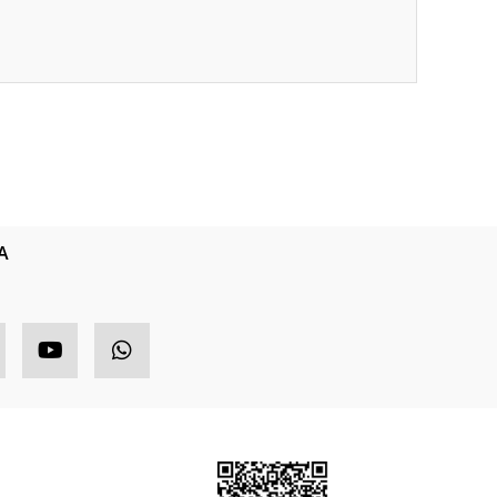
ıza iletebilirsiniz.
A
HIZLI MENÜ
ETBİS
ponsor Ürünler