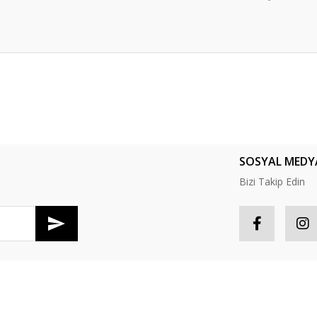
er konularda yetersiz gördüğünüz noktaları öneri formunu kullanarak tarafım
Bu ürüne ilk yorumu siz yapın!
Yorum Yaz
SOSYAL MEDY
Bizi Takip Edin
R
HESABIM
Gönder
tış Sözleşmesi
Hesabım
S