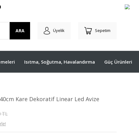
O
ARA
Üyelik
Sepetim
meleri
Isıtma, Soğutma, Havalandırma
Güç Ürünleri
0cm Kare Dekoratif Linear Led Avize
0 TL
le!