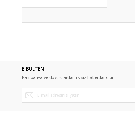
Bu ürünün fiyat bilgisi, resim, ürün açıklamalarında ve diğ
Görüş ve önerileriniz için teşekkür ederiz.
Ürün resmi kalitesiz, bozuk veya görüntülenemiyor.
Ürün açıklamasında eksik bilgiler bulunuyor.
E-BÜLTEN
Ürün bilgilerinde hatalar bulunuyor.
Kampanya ve duyurulardan ilk siz haberdar olun!
Ürün fiyatı diğer sitelerden daha pahalı.
Bu ürüne benzer farklı alternatifler olmalı.
ÜYELİK
SAYFALA
Yeni Üyelik
Mesafeli Sa