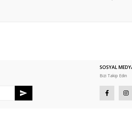
er konularda yetersiz gördüğünüz noktaları öneri formunu kullanarak tarafım
Bu ürüne ilk yorumu siz yapın!
Yorum Yaz
SOSYAL MEDY
Bizi Takip Edin
R
HESABIM
Gönder
tış Sözleşmesi
Hesabım
S