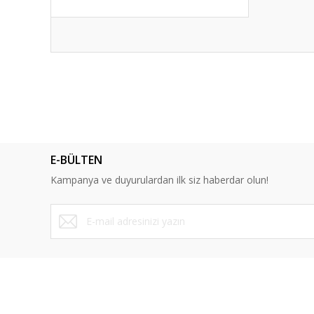
Bu ürünün fiyat bilgisi, resim, ürün açıklamalarında ve diğ
Görüş ve önerileriniz için teşekkür ederiz.
Ürün resmi kalitesiz, bozuk veya görüntülenemiyor.
Ürün açıklamasında eksik bilgiler bulunuyor.
E-BÜLTEN
Ürün bilgilerinde hatalar bulunuyor.
Kampanya ve duyurulardan ilk siz haberdar olun!
Ürün fiyatı diğer sitelerden daha pahalı.
Bu ürüne benzer farklı alternatifler olmalı.
ÜYELİK
SAYFALA
Yeni Üyelik
Mesafeli Sa