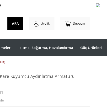
O
ARA
Üyelik
Sepetim
meleri
Isıtma, Soğutma, Havalandırma
Güç Ürünleri
00K)
 Kare Kuyumcu Aydınlatma Armatürü
 TL
le!