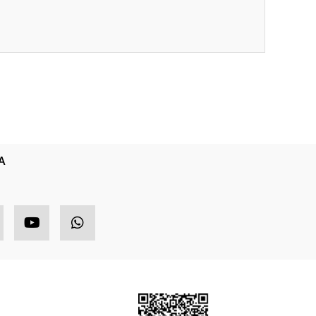
ıza iletebilirsiniz.
A
HIZLI MENÜ
ETBİS
ponsor Ürünler