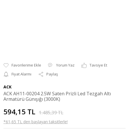
Yorum Yaz
Tavsiye Et
Fiyat Alarmı
Paylaş
ACK
ACK AH11-00204 2.5W Saten Prizli Led Tezgah Altı
Armatürü Günışığı (3000K)
594,15 TL
1.485,39 TL
*61,65 TL den başlayan taksitlerle!