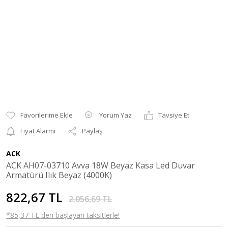
Yorum Yaz
Tavsiye Et
Fiyat Alarmı
Paylaş
ACK
ACK AH07-03710 Avva 18W Beyaz Kasa Led Duvar
Armatürü Ilık Beyaz (4000K)
822,67 TL
2.056,69 TL
*85,37 TL den başlayan taksitlerle!