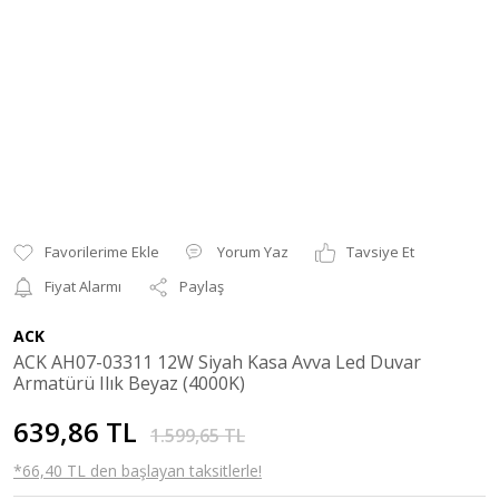
Yorum Yaz
Tavsiye Et
Fiyat Alarmı
Paylaş
ACK
ACK AH07-03311 12W Siyah Kasa Avva Led Duvar
Armatürü Ilık Beyaz (4000K)
639,86 TL
1.599,65 TL
*66,40 TL den başlayan taksitlerle!